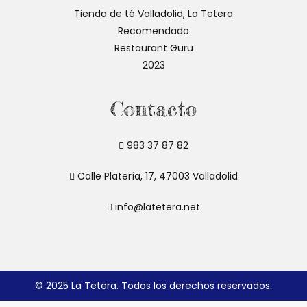
abre
abre
abre
Tienda de té Valladolid, La Tetera
en
en
en
Recomendado
una
una
una
Restaurant Guru
nueva
nueva
nueva
2023
pestaña
pestaña
pestaña
Contacto
983 37 87 82
Calle Platería, 17, 47003 Valladolid
info@latetera.net
© 2025 La Tetera. Todos los derechos reservados.