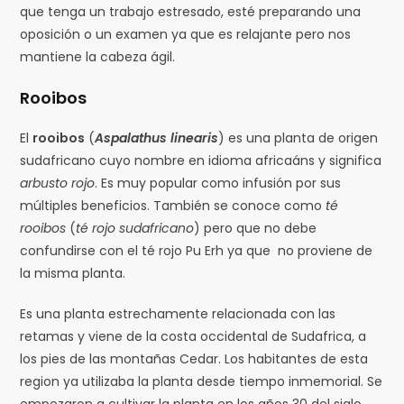
que tenga un trabajo estresado, esté preparando una
oposición o un examen ya que es relajante pero nos
mantiene la cabeza ágil.
Rooibos
El
rooibos
(
Aspalathus linearis
) es una planta de origen
sudafricano cuyo nombre en idioma africaáns y significa
arbusto rojo
. Es muy popular como infusión por sus
múltiples beneficios. También se conoce como
té
rooibos
(
té rojo sudafricano
) pero que no debe
confundirse con el té rojo Pu Erh ya que no proviene de
la misma planta.
Es una planta estrechamente relacionada con las
retamas y viene de la costa occidental de Sudafrica, a
los pies de las montañas Cedar. Los habitantes de esta
region ya utilizaba la planta desde tiempo inmemorial. Se
empezaron a cultivar la planta en los años 30 del siglo