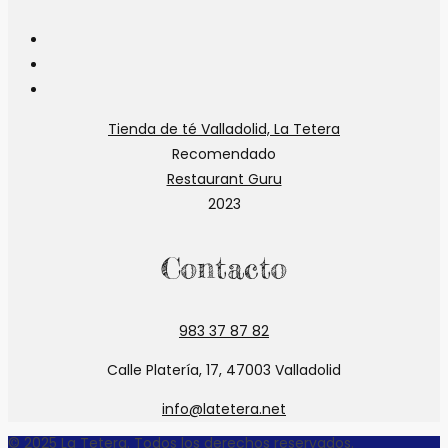
Se
abre
Se
en
abre
Se
una
en
abre
Tienda de té Valladolid, La Tetera
nueva
una
en
Recomendado
pestaña
nueva
una
Restaurant Guru
pestaña
nueva
2023
pestaña
Contacto
983 37 87 82
Calle Platería, 17, 47003 Valladolid
info@latetera.net
© 2025 La Tetera. Todos los derechos reservados.