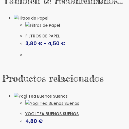
También te recomendamos…
FILTROS DE PAPEL
Rango
3,80
€
-
4,50
€
de
precios:
Este
desde
producto
3,80 €
hasta
tiene
4,50 €
Productos relacionados
múltiples
variantes.
Las
opciones
se
pueden
YOGI TEA BUENOS SUEÑOS
elegir
4,80
€
en