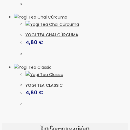
la
página
de
producto
YOGI TEA CHAI CÚRCUMA
4,80
€
YOGI TEA CLASSIC
4,80
€
Información