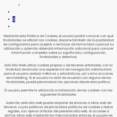
VIAJES Y FERIAS
BLOG
0
ALTERNAR
BÚSQUEDA
Mediante esta Política de Cookies, el usuario podrá conocer con qué
finalidades se utilizan las cookies, dispone también de la posibilidad
DE
de configurarlas para aceptar o rechazar de forma total o parcial su
LA
utilización y además obtendrá información adicional para conocer
información completa sobre su significado, configuración,
WEB
finalidades y derechos.
Este Sitio Web utiliza cookies propias y de terceras entidades, con la
finalidad de brindar una experiencia de navegación satisfactoria
para el usuario, realizar métricas y estadísticas, así como acciones
de marketing. Si el usuario no está de acuerdo con alguna de las
finalidades, puede personalizar las opciones desde esta política.
El usuario, permite la utilización e instalación de las cookies con las
siguientes finalidades:
Además, este sitio web puede disponer de enlaces a sitios web de
terceros, cuyas políticas de privacidad, políticas de cookies y textos
legales, son ajenos al titular del presente sitio web. Al acceder a
dichos sitios web mediante los mencionados enlaces, el usuario es