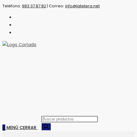
Saltar
Teléfono:
983 37 87 82
|
Correo:
info@latetera.net
al
contenido
Búsqueda
de
0
MENÚ
CERRAR
productos