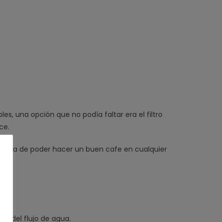
es, una opción que no podía faltar era el filtro
ce.
 sencilla de poder hacer un buen cafe en cualquier
dad del flujo de agua
.