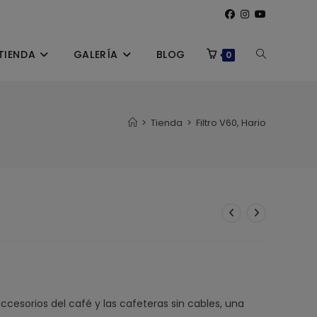
TIENDA
GALERÍA
BLOG
ALTERNAR
0
BÚSQUEDA
>
Tienda
>
Filtro V60, Hario
DE
LA
WEB
cesorios del café y las cafeteras sin cables, una