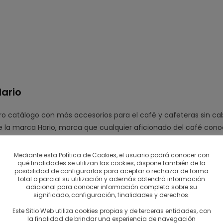
Hario
ro catálogo con más accesorios para el café y cafeteras sin cabl
e la marca Hario, marca que cualquier aficionado del café cono
1, es un filtro perfecto para cualquier jarra. Es una forma súper
Mediante esta Política de Cookies, el usuario podrá conocer con
qué finalidades se utilizan las cookies, dispone también de la
posibilidad de configurarlas para aceptar o rechazar de forma
total o parcial su utilización y además obtendrá información
de utilizar el filtro V60 son:
adicional para conocer información completa sobre su
significado, configuración, finalidades y derechos.
el cono da profundidad a la capa de café
.
Este Sitio Web utiliza cookies propias y de terceras entidades, con
la finalidad de brindar una experiencia de navegación
co: el gran orificio puede cambiar el sabor del café por la veloci