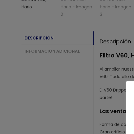
DESCRIPCIÓN
Descripción
INFORMACIÓN ADICIONAL
Filtro V60, 
Al ampliar nuest
V60. Todo ello d
El V60 Dripper 0
parte!
Las ventajas 
Forma de cono: 
Gran orificio úni