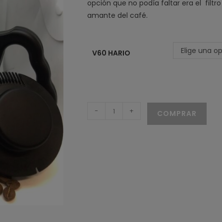
opción que no podía faltar era el filt
amante del café.
Elige una o
V60 HARIO
Filtro
-
+
COMPRAR
V60,
Hario
cantidad