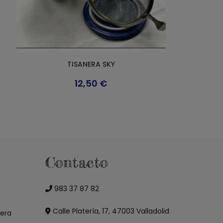
TISANERA SKY
12,50
€
Este
producto
tiene
múltiples
variantes.
Las
opciones
se
pueden
Contacto
elegir
en
la
página
983 37 87 82
de
producto
Calle Platería, 17, 47003 Valladolid
tera