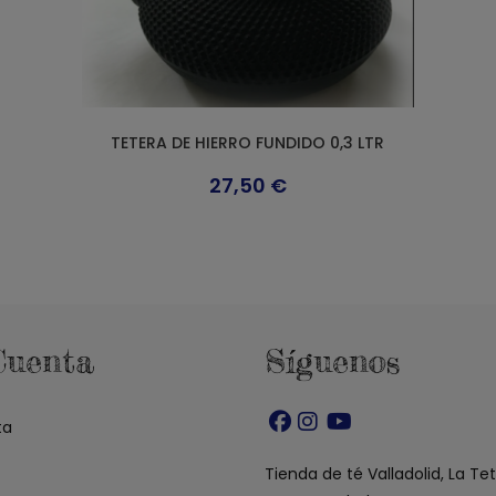
TETERA DE HIERRO FUNDIDO 0,3 LTR
27,50
€
Cuenta
Síguenos
ta
Se
Se
Se
abre
abre
abre
Tienda de té Valladolid, La Te