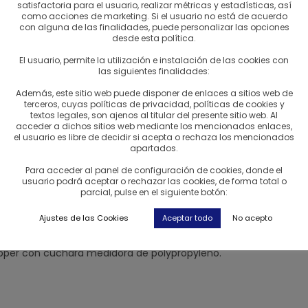
satisfactoria para el usuario, realizar métricas y estadísticas, así
les: las costillas espirales ayudan para una máxima expansión del
como acciones de marketing. Si el usuario no está de acuerdo
con alguna de las finalidades, puede personalizar las opciones
desde esta política.
ar una buena taza:
El usuario, permite la utilización e instalación de las cookies con
las siguientes finalidades:
de papel a lo largo de las costuras. Moja el filtro un poco antes 
ino) para el número de tazas que vaya a hacer y sacúdalo liger
Además, este sitio web puede disponer de enlaces a sitios web de
terceros, cuyas políticas de privacidad, políticas de cookies y
aza, es lo que entra en la cuchara medidora que viene con el fi
textos legales, son ajenos al titular del presente sitio web. Al
s suave, según su gusto.
acceder a dichos sitios web mediante los mencionados enlaces,
el usuario es libre de decidir si acepta o rechaza los mencionados
apartados.
rviendo de la cocina.
Espere a que el agua hirviendo se asiente.
Para acceder al panel de configuración de cookies, donde el
entro hacia fuera con un movimiento giratorio.
Espere unos 30 s
usuario podrá aceptar o rechazar las cookies, de forma total o
parcial, pulse en el siguiente botón:
ience a agregar más agua utilizando la misma velocidad y mov
Ajustes de las Cookies
Aceptar todo
No acepto
 contacto directo con el filtro de papel.
Deje infusiona
r 3 minut
ripper con cuchara medidora de polypropyleno.