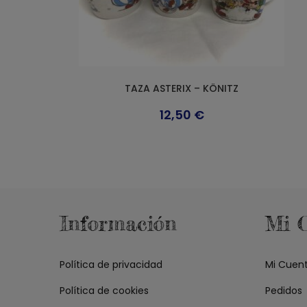
TAZA ASTERIX – KÖNITZ
12,50
€
Este
producto
tiene
múltiples
variantes.
Las
opciones
se
pueden
Información
Mi 
elegir
en
la
página
de
Política de privacidad
Mi Cuen
producto
Política de cookies
Pedidos