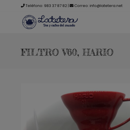
Saltar
Teléfono:
983 37 87 82
|
Correo:
info@latetera.net
al
contenido
FILTRO V60, HARIO