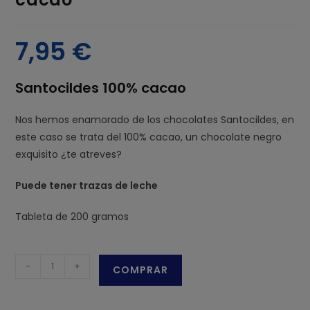
7,95
€
Santocildes 100% cacao
Nos hemos enamorado de los chocolates Santocildes, en
este caso se trata del 100% cacao, un chocolate negro
exquisito ¿te atreves?
Puede tener trazas de leche
Tableta de 200 gramos
Santocildes
-
+
COMPRAR
chocolate
100%