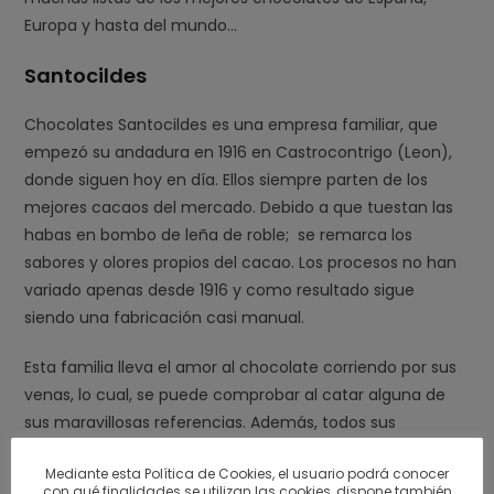
Europa y hasta del mundo…
Santocildes
Chocolates Santocildes es una empresa familiar, que
empezó su andadura en 1916 en Castrocontrigo (Leon),
donde siguen hoy en día. Ellos siempre parten de los
mejores cacaos del mercado. Debido a que tuestan las
habas en bombo de leña de roble; se remarca los
sabores y olores propios del cacao. Los procesos no han
variado apenas desde 1916 y como resultado sigue
siendo una fabricación casi manual.
Esta familia lleva el amor al chocolate corriendo por sus
venas, lo cual, se puede comprobar al catar alguna de
sus maravillosas referencias. Además, todos sus
chocolates están hechos con materias primas de
Mediante esta Política de Cookies, el usuario podrá conocer
calidad, cacaos Criollos, Forasteros y Trinitarios. Algunos
con qué finalidades se utilizan las cookies, dispone también