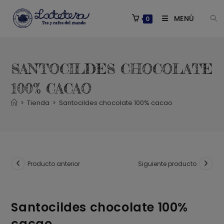
Saltar
al
MENÚ
0
contenido
SANTOCILDES CHOCOLATE
100% CACAO
>
Tienda
>
Santocildes chocolate 100% cacao
Producto anterior
Siguiente producto
Santocildes chocolate 100%
cacao