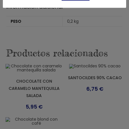
Información adicional
PESO
0,2 kg
Productos relacionados
SANTOCILDES 90% CACAO
CHOCOLATE CON
6,75
€
CARAMELO MANTEQUILLA
SALADA
5,95
€