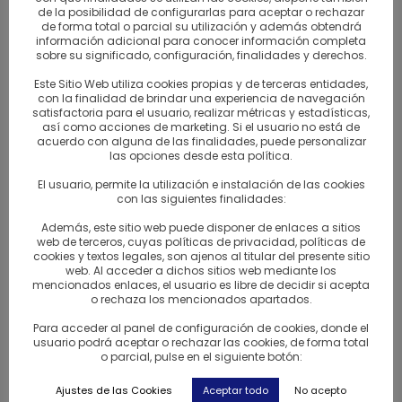
de los países productores son Ghana, Costa de Marfil,
de la posibilidad de configurarlas para aceptar o rechazar
de forma total o parcial su utilización y además obtendrá
Ecuador…
información adicional para conocer información completa
sobre su significado, configuración, finalidades y derechos.
La característica de sus chocolates, es que están
Este Sitio Web utiliza cookies propias y de terceras entidades,
hechos solo con productos naturales. Sobre todo tratan
con la finalidad de brindar una experiencia de navegación
satisfactoria para el usuario, realizar métricas y estadísticas,
de conseguir que sus chocolates sean agradecidos al
así como acciones de marketing. Si el usuario no está de
paladar pero buenos para la salud.
acuerdo con alguna de las finalidades, puede personalizar
las opciones desde esta política.
Ingredientes: pasta de cacao
El usuario, permite la utilización e instalación de las cookies
con las siguientes finalidades:
Puede tener trazas de leche
Además, este sitio web puede disponer de enlaces a sitios
web de terceros, cuyas políticas de privacidad, políticas de
cookies y textos legales, son ajenos al titular del presente sitio
Tableta de 200 gramos
web. Al acceder a dichos sitios web mediante los
mencionados enlaces, el usuario es libre de decidir si acepta
Precio: 7,95€
o rechaza los mencionados apartados.
Para acceder al panel de configuración de cookies, donde el
Botanical – Propiedades
usuario podrá aceptar o rechazar las cookies, de forma total
o parcial, pulse en el siguiente botón:
Las 10 virtudes del chocolate
Ajustes de las Cookies
Aceptar todo
No acepto