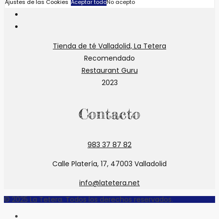
Se
Ajustes de las Cookies
Aceptar todo
No acepto
abre
Se
en
abre
Se
una
en
abre
Tienda de té Valladolid, La Tetera
nueva
una
en
Recomendado
pestaña
nueva
una
Restaurant Guru
pestaña
nueva
2023
pestaña
Contacto
983 37 87 82
Calle Platería, 17, 47003 Valladolid
info@latetera.net
© 2025 La Tetera. Todos los derechos reservados.
INICIO