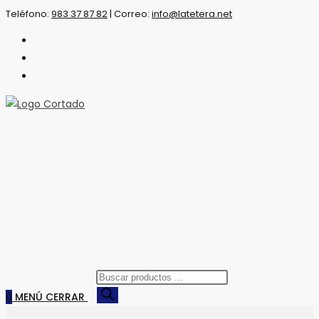
Saltar
Teléfono:
983 37 87 82
|
Correo:
info@latetera.net
al
contenido
Búsqueda
de
0
MENÚ
CERRAR
productos