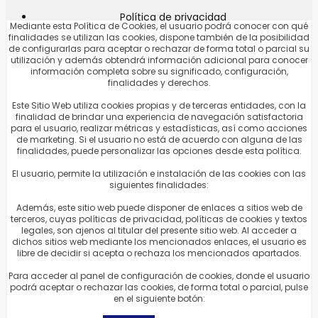
Las
Política de privacidad
opciones
Mediante esta Política de Cookies, el usuario podrá conocer con qué
Política de cookies
se
finalidades se utilizan las cookies, dispone también de la posibilidad
de configurarlas para aceptar o rechazar de forma total o parcial su
Condiciones Generales de Venta
pueden
utilización y además obtendrá información adicional para conocer
Aviso Legal
elegir
información completa sobre su significado, configuración,
finalidades y derechos.
Contacto
en
Este Sitio Web utiliza cookies propias y de terceras entidades, con la
la
finalidad de brindar una experiencia de navegación satisfactoria
página
Mi Cuenta
para el usuario, realizar métricas y estadísticas, así como acciones
de marketing. Si el usuario no está de acuerdo con alguna de las
de
finalidades, puede personalizar las opciones desde esta política.
producto
El usuario, permite la utilización e instalación de las cookies con las
Mi Cuenta
siguientes finalidades:
Pedidos
Además, este sitio web puede disponer de enlaces a sitios web de
Direcciones
terceros, cuyas políticas de privacidad, políticas de cookies y textos
legales, son ajenos al titular del presente sitio web. Al acceder a
Detalles de la cuenta
dichos sitios web mediante los mencionados enlaces, el usuario es
libre de decidir si acepta o rechaza los mencionados apartados.
Síguenos
Para acceder al panel de configuración de cookies, donde el usuario
podrá aceptar o rechazar las cookies, de forma total o parcial, pulse
en el siguiente botón: