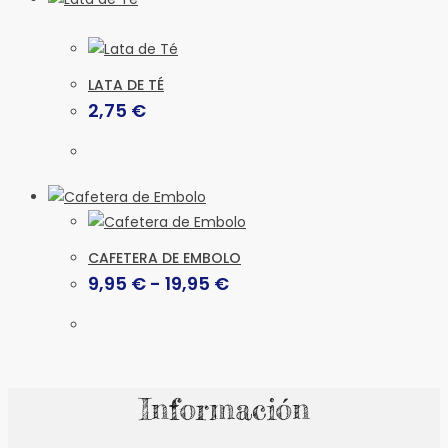
LATA DE TÉ
2,75
€
CAFETERA DE EMBOLO
Rango
9,95
€
-
19,95
€
de
precios:
Este
desde
producto
9,95 €
hasta
tiene
19,95 €
múltiples
Información
variantes.