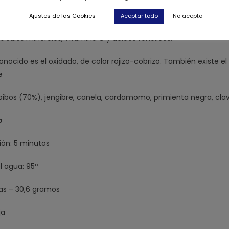
ado y en España lo encontramos por primera vez al finales de lo
Ajustes de las Cookies
Aceptar todo
No acepto
vigoroso y refrescante a la vez que malteado y afrutado. Cont
s sales minerales, vitamina C y ácidos fenólicos.
onocido es el oxidado, de color rojizo-cobrizo. También existe el
e
oibos (70%), jengibre, canela, cardamomo, primienta negra, clav
o
ión: 5 minutos
 agua: 95º
tas – 30,6 gramos
ja