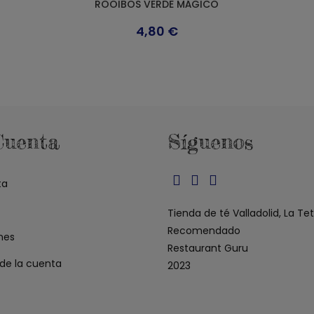
ROOIBOS VERDE MÁGICO
4,80
€
Cuenta
Síguenos
ta
Se
Se
Se
abre
abre
abre
Tienda de té Valladolid, La Te
en
en
en
Recomendado
nes
una
una
una
Restaurant Guru
 de la cuenta
nueva
nueva
nueva
2023
pestaña
pestaña
pestaña