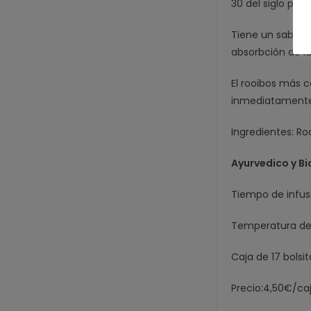
30 del siglo pas
Tiene un sabor 
absorbción de la
El rooibos más c
inmediatament
Ingredientes: Ro
Ayurvedico y Bi
Tiempo de infus
Temperatura del
Caja de 17 bolsi
Precio:4,50€/ca