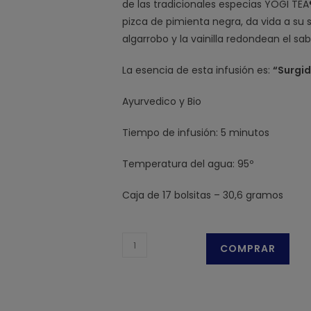
de las tradicionales especias YOGI TEA®
pizca de pimienta negra, da vida a su 
algarrobo y la vainilla redondean el sa
La esencia de esta infusión es:
“Surgid
Ayurvedico y Bio
Tiempo de infusión: 5 minutos
Temperatura del agua: 95º
Caja de 17 bolsitas – 30,6 gramos
Yogi
COMPRAR
Tea
Rooibos
cantidad