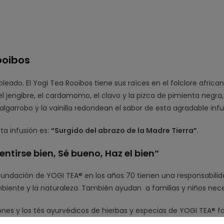
ooibos
soleado. El Yogi Tea Rooibos tiene sus raíces en el folclore afric
 el jengibre, el cardamomo, el clavo y la pizca de pimienta negra
algarrobo y la vainilla redondean el sabor de esta agradable infu
ta infusión es:
“Surgido del abrazo de la Madre Tierra”
.
entirse bien, Sé bueno, Haz el bien
“
fundación de YOGI TEA® en los años 70 tienen una responsabilida
iente y la naturaleza. También ayudan a familias y niños nec
iones y los tés ayurvédicos de hierbas y especias de YOGI TEA® 
endo a que las personas se sientan bien. Esto no sería posible si