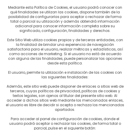
os ecológicos controlados que reciben de agricultores de todo el
Mediante esta Política de Cookies, el usuario podrá conocer con
qué finalidades se utilizan las cookies, dispone también de la
nas de producción prestamos nuestro apoyo a distintos proyecto
posibilidad de configurarlas para aceptar o rechazar de forma
ente en las zonas de producción, en ocasiones muy remotas. Al
total o parcial su utilización y además obtendrá información
adicional para conocer información completa sobre su
asistencia y asesoramiento.
significado, configuración, finalidades y derechos.
Este Sitio Web utiliza cookies propias y de terceras entidades, con
ento de la responsabilidad permanente de YOGI TEA® es el apo
la finalidad de brindar una experiencia de navegación
undo. Necesitan ayuda especialmente los niños. Ellos tienen q
satisfactoria para el usuario, realizar métricas y estadísticas, así
como acciones de marketing. Si el usuario no está de acuerdo
para salir adelante por sí mismos. Es por ello que YOGI TEA® a
con alguna de las finalidades, puede personalizar las opciones
el proyecto Kumari en Nepal y el proyecto Nevandra en India.
desde esta política.
El usuario, permite la utilización e instalación de las cookies con
las siguientes finalidades:
Además, este sitio web puede disponer de enlaces a sitios web de
lathus linearis
) es una planta de origen sudafricano cuyo nomb
terceros, cuyas políticas de privacidad, políticas de cookies y
textos legales, son ajenos al titular del presente sitio web. Al
o infusión por sus múltiples beneficios. También se conoce 
acceder a dichos sitios web mediante los mencionados enlaces,
 con el té rojo Pu Erh ya que no proviene de la misma planta.
el usuario es libre de decidir si acepta o rechaza los mencionados
apartados.
strechamente relacionada con las retamas y viene de la costa oc
Para acceder al panel de configuración de cookies, donde el
usuario podrá aceptar o rechazar las cookies, de forma total o
antes de esta region ya utilizaba la planta desde tiempo inmemo
parcial, pulse en el siguiente botón: