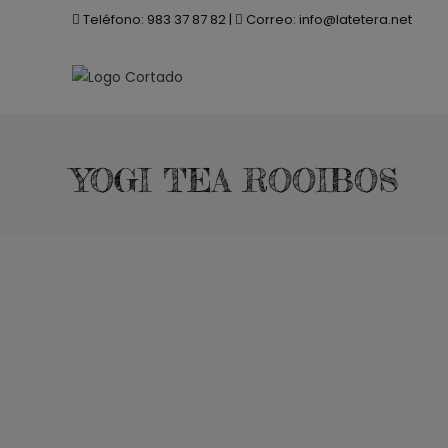
Saltar
Teléfono:
983 37 87 82
|
Correo:
info@latetera.net
al
contenido
YOGI TEA ROOIBOS