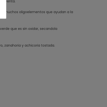
s noventa.
iene muchos oligoelementos que ayudan a la
verde
que es sin oxidar, secandola
o, zanahoria y achicoria tostada.