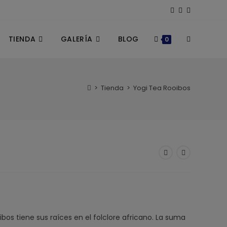
TIENDA
GALERÍA
BLOG
ALTERNAR
0
BÚSQUEDA
>
Tienda
>
Yogi Tea Rooibos
DE
LA
WEB
ibos tiene sus raíces en el folclore africano. La suma