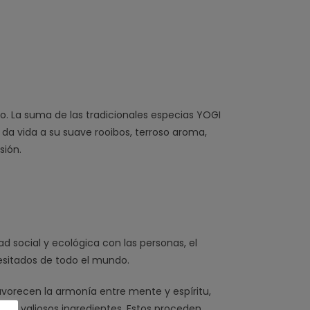
ano. La suma de las tradicionales especias YOGI
, da vida a su suave rooibos, terroso aroma,
sión.
d social y ecológica con las personas, el
esitados de todo el mundo.
favorecen la armonía entre mente y espíritu,
n los valiosos ingredientes. Estos proceden