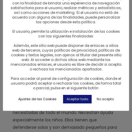
con la finalidad de brindar una experiencia de navegación
especias de YOGI TEA® favorecen la armonía entre
satisfactoria para el usuario, realizar métricas y estadísticas,
mente y espíritu, contribuyendo a que las personas
así como acciones de marketing. Si el usuario no está de
acuerdo con alguna de las finalidades, puede personalizar
se sientan bien. Esto no sería posible sin los valiosos
las opciones desde esta política.
ingredientes. Estos proceden de cultivos ecológicos
El usuario, permite la utilización e instalación de las cookies
controlados que reciben de agricultores de todo el
con las siguientes finalidades:
mundo. Es por ello que a través de socios en las
Además, este sitio web puede disponer de enlaces a sitios
zonas de producción prestamos nuestro apoyo a
web de terceros, cuyas políticas de privacidad, políticas de
distintos proyectos sostenible. De ello se aseguran
cookies y textos legales, son ajenos al titular del presente sitio
web. Al acceder a dichos sitios web mediante los
personalmente en las zonas de producción, en
mencionados enlaces, el usuario es libre de decidir si acepta
o rechaza los mencionados apartados.
ocasiones muy remotas. Allí ayudan a las personas
sobre el terreno mediante asistencia y
Para acceder al panel de configuración de cookies, donde el
usuario podrá aceptar o rechazar las cookies, de forma total
asesoramiento.
o parcial, pulse en el siguiente botón:
Otro elemento de la responsabilidad permanente
Ajustes de las Cookies
Aceptar todo
No acepto
de YOGI TEA® es el apoyo y la ayuda a personas
necesitadas de todo el mundo. Necesitan ayuda
especialmente los niños. Ellos tienen que
defenderse solos y son demasiado pequeños para