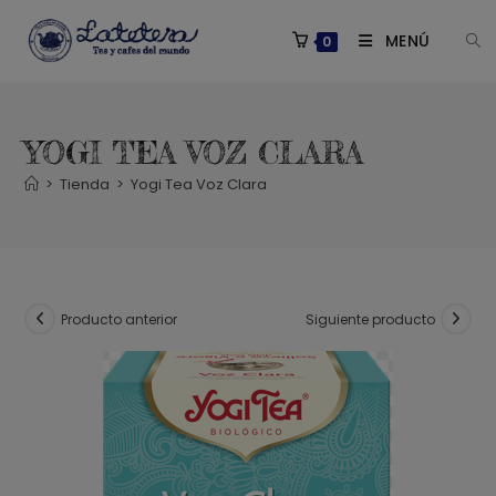
Saltar
al
MENÚ
0
contenido
YOGI TEA VOZ CLARA
>
Tienda
>
Yogi Tea Voz Clara
Producto anterior
Siguiente producto