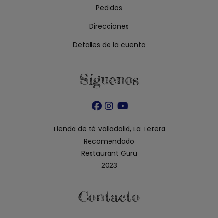
Pedidos
Direcciones
Detalles de la cuenta
Síguenos
Se
Se
Se
abre
abre
abre
Tienda de té Valladolid, La Tetera
en
en
en
Recomendado
una
una
una
Restaurant Guru
nueva
nueva
nueva
2023
pestaña
pestaña
pestaña
Contacto