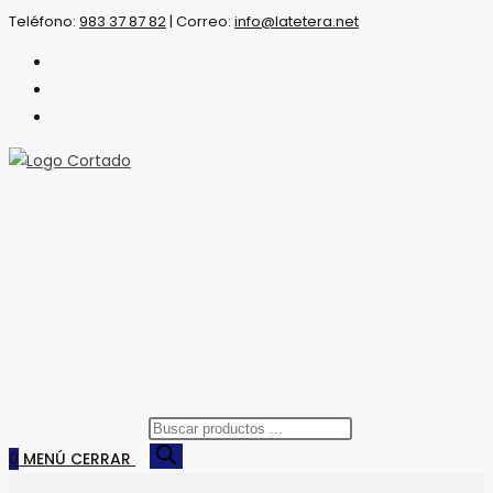
Saltar
Teléfono:
983 37 87 82
|
Correo:
info@latetera.net
al
contenido
Búsqueda
de
0
MENÚ
CERRAR
productos