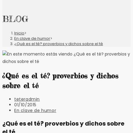
BLOG
Inicio
>
En clave de humor
>
¿Qué es el té? proverbios y dichos sobre el té
¿Qué es el té? proverbios y dichos
sobre el té
Autor
teteradmin
de
Publicación
01/10/2015
la
de
Categoría
En clave de humor
entrada:
la
de
entrada:
la
¿Qué es el té? proverbios y dichos sobre
entrada:
el té