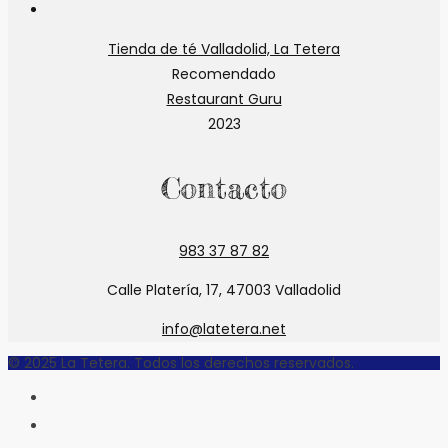
en
abre
Se
una
en
abre
Tienda de té Valladolid, La Tetera
nueva
una
en
Recomendado
pestaña
nueva
una
Restaurant Guru
pestaña
nueva
2023
pestaña
Contacto
983 37 87 82
Calle Platería, 17, 47003 Valladolid
info@latetera.net
© 2025 La Tetera. Todos los derechos reservados.
INICIO
LA TETERA