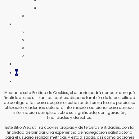
VERDE
VIETNAM
DELICATESSEN
GALERÍA
LA TIENDA
NOSOTRAS
EVENTOS
VIAJES Y FERIAS
BLOG
0
ALTERNAR
BÚSQUEDA
Mediante esta Política de Cookies, el usuario podrá conocer con qué
finalidades se utilizan las cookies, dispone también de la posibilidad
DE
de configurarlas para aceptar o rechazar de forma total o parcial su
LA
utilización y además obtendrá información adicional para conocer
información completa sobre su significado, configuración,
WEB
finalidades y derechos.
Este Sitio Web utiliza cookies propias y de terceras entidades, con la
finalidad de brindar una experiencia de navegación satisfactoria
para el usuario, realizar métricas y estadísticas, así como acciones