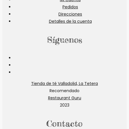
Pedidos
Direcciones
Detalles de la cuenta
Síguenos
Se
abre
Se
en
abre
Se
una
en
abre
Tienda de té Valladolid, La Tetera
nueva
una
en
Recomendado
pestaña
nueva
una
Restaurant Guru
pestaña
nueva
2023
pestaña
Contacto