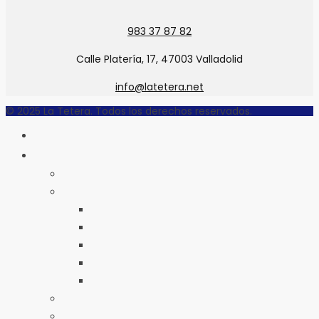
983 37 87 82
Calle Platería, 17, 47003 Valladolid
info@latetera.net
© 2025 La Tetera. Todos los derechos reservados.
INICIO
LA TETERA
QUIÉNES SOMOS
NUESTRO MUNDO
EL TÉ
EL CAFÉ
EL CHOCOLATE
LA PERFECTA TAZA DE TÉ
LA PERFECTA TAZA DE CAFÉ
CATAS Y DEGUSTACIONES
CALENDARIO DE EVENTOS