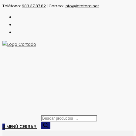
Saltar
Teléfono:
983 37 87 82
|
Correo:
info@latetera.net
al
contenido
Búsqueda
de
0
MENÚ
CERRAR
productos