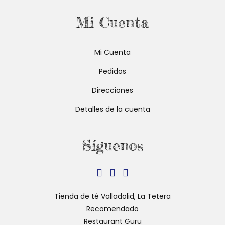
Mi Cuenta
Mi Cuenta
Pedidos
Direcciones
Detalles de la cuenta
Síguenos
Se
Se
Se
abre
abre
abre
Tienda de té Valladolid, La Tetera
en
en
en
Recomendado
una
una
una
Restaurant Guru