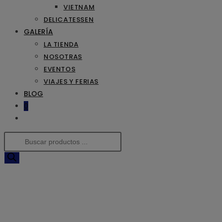
VIETNAM
DELICATESSEN
GALERÍA
LA TIENDA
NOSOTRAS
EVENTOS
VIAJES Y FERIAS
BLOG
0
ALTERNAR
BÚSQUEDA
Búsqueda
DE
de
LA
productos
WEB