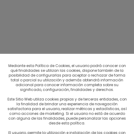
anka. Perfecto para hacer con leche.
Mediante esta Política de Cookies, el usuario podrá conocer con
qué finalidades se utilizan las cookies, dispone también de la
posibilidad de configurarlas para aceptar o rechazar de forma
ste reconocido tipo de té, catalogado dentro del tipo
Orange P
total o parcial su utilización y además obtendrá información
adicional para conocer información completa sobre su
significado, configuración, finalidades y derechos.
Este Sitio Web utiliza cookies propias y de terceras entidades, con
la finalidad de brindar una experiencia de navegación
satisfactoria para el usuario, realizar métricas y estadísticas, así
como acciones de marketing. Si el usuario no está de acuerdo
con alguna de las finalidades, puede personalizar las opciones
desde esta política.
El usuario, permite la utilización e instalación de las cookies con