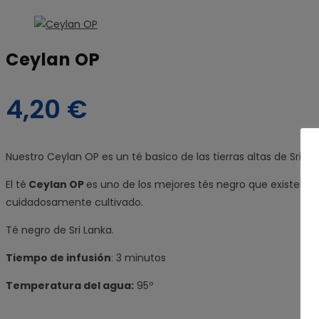
Ceylan OP
4,20
€
Nuestro Ceylan OP es un té basico de las tierras altas de Sri L
El té
Ceylan OP
es uno de los mejores tés negro que existen. E
cuidadosamente cultivado.
Té negro de Sri Lanka.
Tiempo de infusión
: 3 minutos
Temperatura del agua:
95º