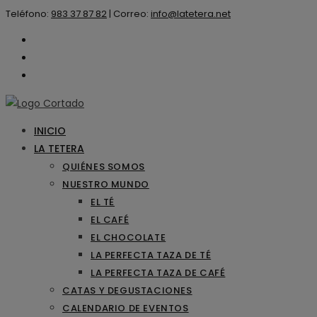
Saltar
Teléfono:
983 37 87 82
|
Correo:
info@latetera.net
al
contenido
INICIO
LA TETERA
QUIÉNES SOMOS
NUESTRO MUNDO
EL TÉ
EL CAFÉ
EL CHOCOLATE
LA PERFECTA TAZA DE TÉ
LA PERFECTA TAZA DE CAFÉ
CATAS Y DEGUSTACIONES
CALENDARIO DE EVENTOS