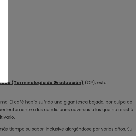
ekoe (Terminología de Graduación)
(OP), está
lima. El café había sufrido una gigantesca bajada, por culpa de
perfectamente a las condiciones adversas a las que no resistió
tivarlo.
o más tiempo su sabor, inclusive alargándose por varios años. Su