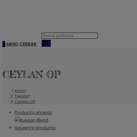
Búsqueda
de
0
MENÚ
CERRAR
productos
CEYLAN OP
Inicio
>
Tienda
>
Ceylan OP
Producto anterior
Siguiente producto