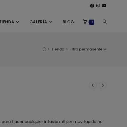
TIENDA
GALERÍA
BLOG
ALTERNAR
0
BÚSQUEDA
>
Tienda
>
Filtro permanente M
DE
LA
WEB
za para hacer cualquier infusión. Al ser muy tupido no