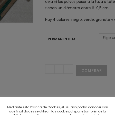
deja ni los polvos pasar a la taza o te
tienen un diámetro entre 6-9,5 cm.
Hay 4 colores: negro, verde, granate y 
Elige 
PERMANENTE M
Filtro
-
+
COMPRAR
permanente
M
cantidad
Mediante esta Política de Cookies, el usuario podrá conocer con
qué finalidades se utilizan las cookies, dispone también de la