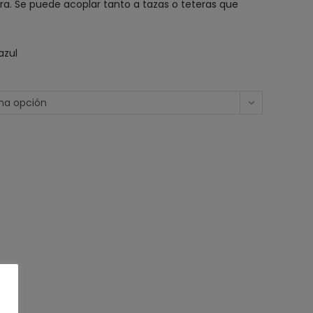
tera. Se puede acoplar tanto a tazas o teteras que
azul
una opción