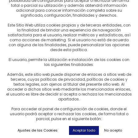
posibilidad de configurarlas para aceptar o rechazar de forma
total o parcial su utilización y además obtendrá información
manente M
adicional para conocer información completa sobre su
significado, configuración, finalidades y derechos.
nte M con tapa, se utiliza para hacer cualquier infusión, té, hierbas
Este Sitio Web utiliza cookies propias y de terceras entidades, con
la finalidad de brindar una experiencia de navegación
elencia para los amantes del té, ya que no deja pasar ninguna 
satisfactoria para el usuario, realizar métricas y estadísticas, así
como acciones de marketing. Si el usuario no está de acuerdo
 Finalmente se puede acoplar tanto a tazas como teteras que ti
con alguna de las finalidades, puede personalizar las opciones
desde esta política.
egro, verde, granate y azul
El usuario, permite la utilización e instalación de las cookies con
las siguientes finalidades:
idad.
Además, este sitio web puede disponer de enlaces a sitios web de
terceros, cuyas políticas de privacidad, políticas de cookies y
textos legales, son ajenos al titular del presente sitio web. Al
acceder a dichos sitios web mediante los mencionados enlaces,
el usuario es libre de decidir si acepta o rechaza los mencionados
apartados.
Para acceder al panel de configuración de cookies, donde el
usuario podrá aceptar o rechazar las cookies, de forma total o
parcial, pulse en el siguiente botón:
Ajustes de las Cookies
Aceptar todo
No acepto