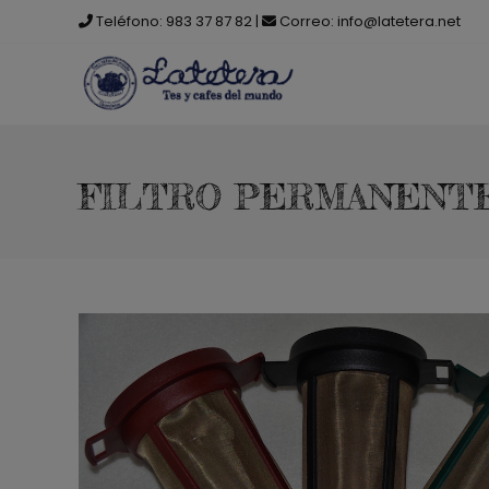
Saltar
Teléfono:
983 37 87 82
|
Correo:
info@latetera.net
al
contenido
FILTRO PERMANENT