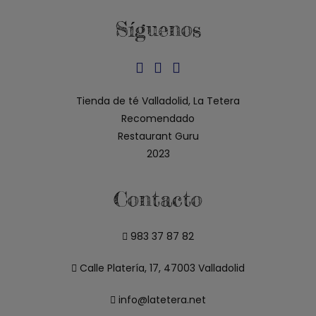
Síguenos
Se
Se
Se
abre
abre
abre
Tienda de té Valladolid, La Tetera
en
en
en
Recomendado
una
una
una
Restaurant Guru
nueva
nueva
nueva
2023
pestaña
pestaña
pestaña
Contacto
983 37 87 82
Calle Platería, 17, 47003 Valladolid
info@latetera.net