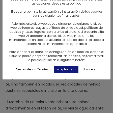
las opciones desde esta política.
El té molido tiene su origen en la China de la dinastía
El usuario, permite la utilización e instalación de las cookies
Song. En el año 1191, el monje budista Eisai trajo el té
con las siguientes finalidades:
molido al Japón, con la introducción del budismo (Zen).
Además, este sitio web puede disponer de enlaces a sitios
Con el tiempo, el té molido fue desapareciendo en la
web de terceros, cuyas políticas de privacidad, políticas de
cookies y textos legales, son ajenos al titular del presente sitio
China, sin embargo arraigó en Japón gracias a las
web. Al acceder a dichos sitios web mediante los
mencionados enlaces, el usuario es libre de decidir si acepta
costumbres de los monasterios budistas. Más tarde, las
o rechaza los mencionados apartados.
clases altas de la sociedad japonesa adoptaron este té,
Para acceder al panel de configuración de cookies, donde el
entre los siglos XIV y XVI. Pero en el siglo XVIII se extendió
usuario podrá aceptar o rechazar las cookies, de forma total
la cultura del té también a las capas inferiores de la
o parcial, pulse en el siguiente botón:
sociedad. Hoy en día se emplea en la Ceremonia del té
Ajustes de las Cookies
Aceptar todo
No acepto
Japones. El Matcha goza de una popularidad cada vez
mayor, y actualmente no solo se prepara en forma de
té, sino también en batidos, especialidades de helado,
pasteles especiales e incluso en la alta cocina.
El
Matcha, de un color verde brillante, se coloca
directamente en el tazón de té, se vierte agua caliente