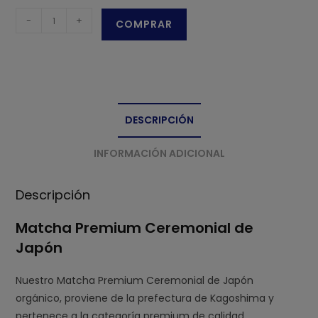
Matcha
-
+
COMPRAR
Premium
Ceremonial
de
Japón
cantidad
DESCRIPCIÓN
INFORMACIÓN ADICIONAL
Descripción
Matcha Premium Ceremonial de
Japón
Nuestro Matcha Premium Ceremonial de Japón
orgánico, proviene de la prefectura de Kagoshima y
pertenece a la categoría premium de calidad