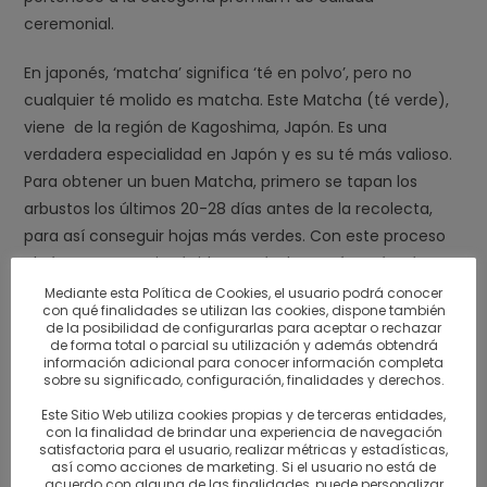
ceremonial.
En japonés, ‘matcha’ significa ‘té en polvo’, pero no
cualquier té molido es matcha. Este Matcha (té verde),
viene de la región de Kagoshima, Japón. Es una
verdadera especialidad en Japón y es su té más valioso.
Para obtener un buen Matcha, primero se tapan los
arbustos los últimos 20-28 días antes de la recolecta,
para así conseguir hojas más verdes. Con este proceso
el té gana en aminoácidos, creándose así un té más
dulce. Se utiliza hojas suaves,
brevemente cocidas al
Mediante esta Política de Cookies, el usuario podrá conocer
con qué finalidades se utilizan las cookies, dispone también
vapor para evitar la oxidación y para conservar sus
de la posibilidad de configurarlas para aceptar o rechazar
valiosos ingredientes, secadas al aire, desechando todos
de forma total o parcial su utilización y además obtendrá
información adicional para conocer información completa
los tallos y venas cuidadosamente y así se consigue el
sobre su significado, configuración, finalidades y derechos.
«Tencha». Luego las hojas seleccionadas se muelen
Este Sitio Web utiliza cookies propias y de terceras entidades,
lentamente con piedras en un molino de piedra.
con la finalidad de brindar una experiencia de navegación
satisfactoria para el usuario, realizar métricas y estadísticas,
así como acciones de marketing. Si el usuario no está de
Un dato interesante:
acuerdo con alguna de las finalidades, puede personalizar