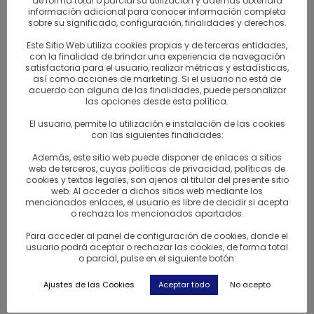
de forma total o parcial su utilización y además obtendrá
por el cribado antes de la oxidación propiamente dicho
información adicional para conocer información completa
en una sala de temperatura y humedad controlada.
sobre su significado, configuración, finalidades y derechos.
Después se seca en hornos a 90 grados unos 20 minutos
Este Sitio Web utiliza cookies propias y de terceras entidades,
lo cual deja un 5% de humedad en las hojas. Por último
con la finalidad de brindar una experiencia de navegación
satisfactoria para el usuario, realizar métricas y estadísticas,
se llega a la clasificación de las hojas.
así como acciones de marketing. Si el usuario no está de
acuerdo con alguna de las finalidades, puede personalizar
las opciones desde esta política.
Con el método de CTC (triturar, cortar, enrollar) las hojas
quedan más desmenuzadas, lo que resulta ideal para las
El usuario, permite la utilización e instalación de las cookies
con las siguientes finalidades:
bolsitas de té por ser la infusión más rápida y fuerte.
Además, este sitio web puede disponer de enlaces a sitios
web de terceros, cuyas políticas de privacidad, políticas de
Se cultiva en los paises tradicionales como China, India y
cookies y textos legales, son ajenos al titular del presente sitio
Sri Lanka pero ahora tambien producen Rusia Africa y
web. Al acceder a dichos sitios web mediante los
mencionados enlaces, el usuario es libre de decidir si acepta
Sudamérica.
o rechaza los mencionados apartados.
Para acceder al panel de configuración de cookies, donde el
El 98% de los tés negros vienen a parar a los países
usuario podrá aceptar o rechazar las cookies, de forma total
occidentales.
o parcial, pulse en el siguiente botón:
Ajustes de las Cookies
Aceptar todo
No acepto
Ingredientes:
té negro, ciruela, flor de saúco, cáscara de
limón, bergamota, granadina y vainilla