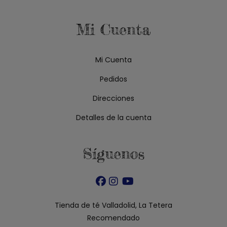
Mi Cuenta
Mi Cuenta
Pedidos
Direcciones
Detalles de la cuenta
Síguenos
Se
Se
Se
abre
abre
abre
Tienda de té Valladolid, La Tetera
en
en
en
Recomendado