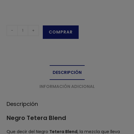
Negro
-
+
COMPRAR
Tetera
Blend
cantidad
DESCRIPCIÓN
INFORMACIÓN ADICIONAL
Descripción
Negro Tetera Blend
Que decir del Negro
Tetera Blend
, la mezcla que lleva