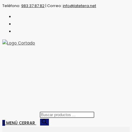
Saltar
Teléfono:
983 37 87 82
|
Correo:
info@latetera.net
al
contenido
Búsqueda
de
0
MENÚ
CERRAR
productos