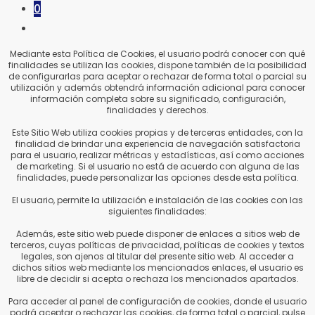
0
ALTERNAR
BÚSQUEDA
Mediante esta Política de Cookies, el usuario podrá conocer con qué
finalidades se utilizan las cookies, dispone también de la posibilidad
DE
de configurarlas para aceptar o rechazar de forma total o parcial su
LA
utilización y además obtendrá información adicional para conocer
información completa sobre su significado, configuración,
WEB
finalidades y derechos.
Este Sitio Web utiliza cookies propias y de terceras entidades, con la
finalidad de brindar una experiencia de navegación satisfactoria
para el usuario, realizar métricas y estadísticas, así como acciones
de marketing. Si el usuario no está de acuerdo con alguna de las
finalidades, puede personalizar las opciones desde esta política.
El usuario, permite la utilización e instalación de las cookies con las
siguientes finalidades:
Además, este sitio web puede disponer de enlaces a sitios web de
terceros, cuyas políticas de privacidad, políticas de cookies y textos
legales, son ajenos al titular del presente sitio web. Al acceder a
dichos sitios web mediante los mencionados enlaces, el usuario es
libre de decidir si acepta o rechaza los mencionados apartados.
Para acceder al panel de configuración de cookies, donde el usuario
podrá aceptar o rechazar las cookies, de forma total o parcial, pulse