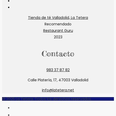
abre
Se
en
abre
Se
una
en
abre
Tienda de té Valladolid, La Tetera
nueva
una
en
Recomendado
pestaña
nueva
una
Restaurant Guru
pestaña
nueva
2023
pestaña
Contacto
983 37 87 82
Calle Platería, 17, 47003 Valladolid
info@latetera.net
© 2025 La Tetera. Todos los derechos reservados.
INICIO
LA TETERA