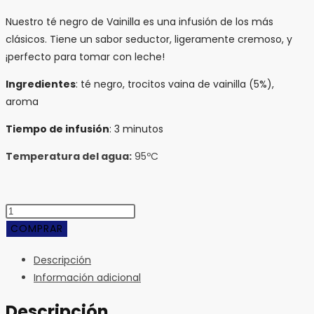
Nuestro té negro de Vainilla es una infusión de los más
clásicos. Tiene un sabor seductor, ligeramente cremoso, y
¡perfecto para tomar con leche!
Ingredientes
: té negro, trocitos vaina de vainilla (5%),
aroma
Tiempo de infusión
: 3 minutos
Temperatura del agua:
95ºC
Negro
Vainilla
COMPRAR
cantidad
Descripción
Información adicional
Descripción