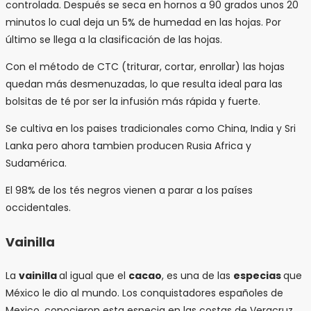
controlada. Después se seca en hornos a 90 grados unos 20
minutos lo cual deja un 5% de humedad en las hojas. Por
último se llega a la clasificación de las hojas.
Con el método de CTC (triturar, cortar, enrollar) las hojas
quedan más desmenuzadas, lo que resulta ideal para las
bolsitas de té por ser la infusión más rápida y fuerte.
Se cultiva en los paises tradicionales como China, India y Sri
Lanka pero ahora tambien producen Rusia Africa y
Sudamérica.
El 98% de los tés negros vienen a parar a los países
occidentales.
Vainilla
La
vainilla
al igual que el
cacao
, es una de las
especias
que
México le dio al mundo. Los conquistadores españoles de
Mexico, conocieron esta especia en las costas de Veracruz,