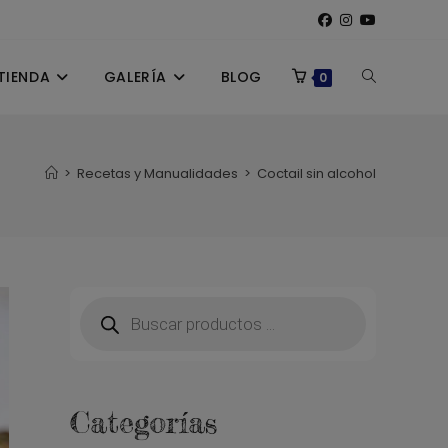
TIENDA
GALERÍA
BLOG
ALTERNAR
0
BÚSQUEDA
>
Recetas y Manualidades
>
Coctail sin alcohol
DE
LA
Búsqueda
de
productos
WEB
Categorías