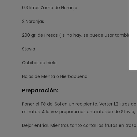
0,3 litros Zumo de Naranja
2 Naranjas
200 gr. de Fresas ( si no hay, se puede usar tambié
Stevia
Cubitos de hielo
Hojas de Menta o Hierbabuena
Preparación:
Poner el Té del Sol en un recipiente. Verter 1,2 litros
minutos. A la vez preparamos una infusión de Stevia, e
Dejar enfriar. Mientras tanto cortar las frutas en trozo