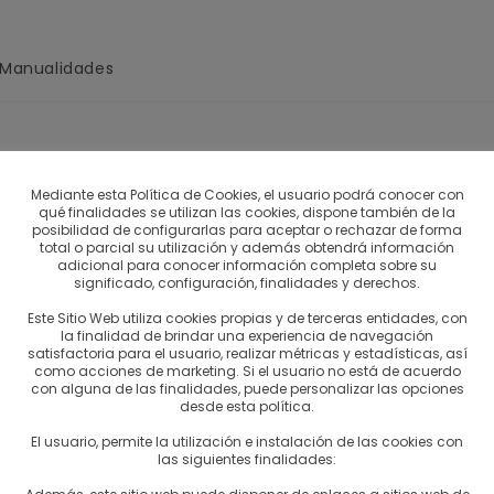
 Manualidades
 coctail sin alcohol con una infusión de frutas,
Mediante esta Política de Cookies, el usuario podrá conocer con
qué finalidades se utilizan las cookies, dispone también de la
rvirlo además de tener un sabor y aroma
posibilidad de configurarlas para aceptar o rechazar de forma
mera vez en un viaje a Alemania y nos enamoró…
total o parcial su utilización y además obtendrá información
adicional para conocer información completa sobre su
o te ha salido!
significado, configuración, finalidades y derechos.
Este Sitio Web utiliza cookies propias y de terceras entidades, con
la finalidad de brindar una experiencia de navegación
satisfactoria para el usuario, realizar métricas y estadísticas, así
como acciones de marketing. Si el usuario no está de acuerdo
con alguna de las finalidades, puede personalizar las opciones
desde esta política.
)
El usuario, permite la utilización e instalación de las cookies con
las siguientes finalidades: