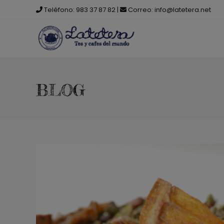
Saltar
Teléfono:
983 37 87 82
|
Correo:
info@latetera.net
al
contenido
BLOG