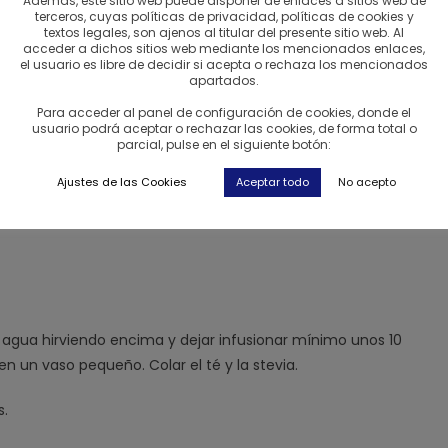
Además, este sitio web puede disponer de enlaces a sitios web de
terceros, cuyas políticas de privacidad, políticas de cookies y
textos legales, son ajenos al titular del presente sitio web. Al
acceder a dichos sitios web mediante los mencionados enlaces,
el usuario es libre de decidir si acepta o rechaza los mencionados
apartados.
Para acceder al panel de configuración de cookies, donde el
n manzana)
usuario podrá aceptar o rechazar las cookies, de forma total o
parcial, pulse en el siguiente botón:
Ajustes de las Cookies
Aceptar todo
No acepto
 de agua hirviendo encima y dejar infusionar mínimo unos 10
n un vaso pequeño. Colar el té y la stevia.
s.