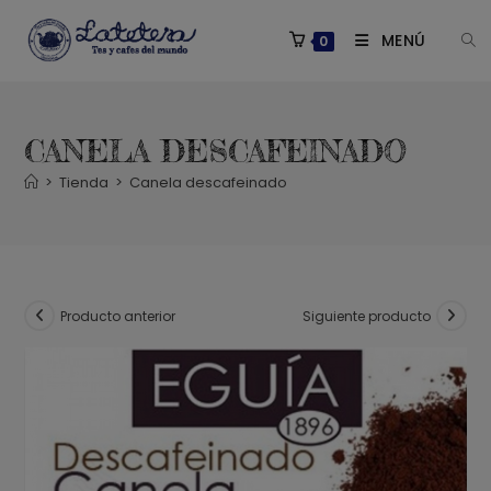
Saltar
al
MENÚ
0
contenido
CANELA DESCAFEINADO
>
Tienda
>
Canela descafeinado
Producto anterior
Siguiente producto