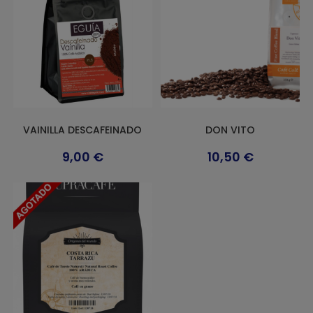
VAINILLA DESCAFEINADO
DON VITO
9,00
€
10,50
€
Este
producto
tiene
múltiples
variantes.
Las
opciones
se
pueden
elegir
en
la
página
de