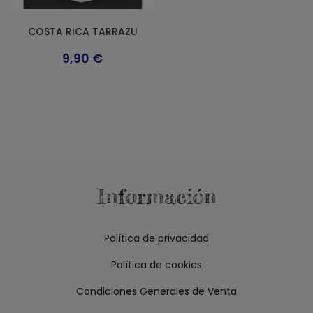
producto
COSTA RICA TARRAZU
9,90
€
Este
producto
tiene
múltiples
variantes.
Las
opciones
se
pueden
elegir
en
la
Información
página
de
producto
Política de privacidad
Política de cookies
Condiciones Generales de Venta