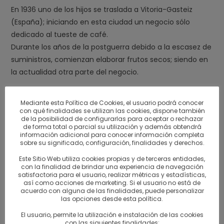
En 1936 uno de los hijos se traslada a Vitoria-Gasteiz
(España); iniciando en esta ciudad un negocio sólo
dedicado al tueste de café.
Durante los años de la postguerra debido a la escasez de
suministros, comienzan elaborar frutos secos; siendo en
la actualidad otra parte del negocio.
Actualmente
Mediante esta Política de Cookies, el usuario podrá conocer
con qué finalidades se utilizan las cookies, dispone también
En la actualidad, es dirigido por un hijo así como de sus
de la posibilidad de configurarlas para aceptar o rechazar
de forma total o parcial su utilización y además obtendrá
nietos representando de esta manera la 4ª generación
información adicional para conocer información completa
que continua en el apasionante mundo del café. Del
sobre su significado, configuración, finalidades y derechos.
antiguo proceso de elaboración totalmente manual se
Este Sitio Web utiliza cookies propias y de terceras entidades,
ha pasado a un proceso totalmente mecanizado, pero
con la finalidad de brindar una experiencia de navegación
satisfactoria para el usuario, realizar métricas y estadísticas,
siempre tratando de cuidar al máximo la calidad final del
así como acciones de marketing. Si el usuario no está de
acuerdo con alguna de las finalidades, puede personalizar
producto.
las opciones desde esta política.
Más recientemente, en 1999, inauguramos una
El usuario, permite la utilización e instalación de las cookies
con las siguientes finalidades: