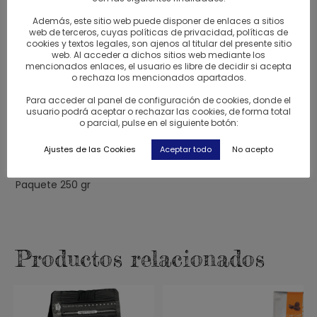
degustación de Cafés y Tés con el fin de que la gente
pueda deleitarse con todos estos productos que son
Además, este sitio web puede disponer de enlaces a sitios
web de terceros, cuyas políticas de privacidad, políticas de
muy difíciles de encontrar en hostelería.
cookies y textos legales, son ajenos al titular del presente sitio
web. Al acceder a dichos sitios web mediante los
mencionados enlaces, el usuario es libre de decidir si acepta
o rechaza los mencionados apartados.
Eguía
Para acceder al panel de configuración de cookies, donde el
usuario podrá aceptar o rechazar las cookies, de forma total
Café molido
o parcial, pulse en el siguiente botón:
Ajustes de las Cookies
Aceptar todo
No acepto
Ingredientes: café arábico de brasil con aroma de canela
Paquete 250 gr
Productos relacionados