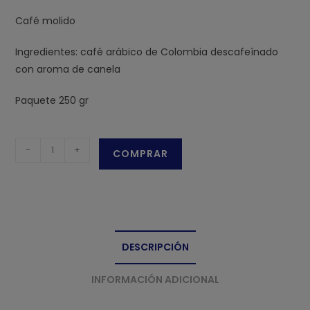
Café molido
Ingredientes: café arábico de Colombia descafeínado
con aroma de canela
Paquete 250 gr
Canela
-
+
COMPRAR
descafeinado
cantidad
DESCRIPCIÓN
INFORMACIÓN ADICIONAL