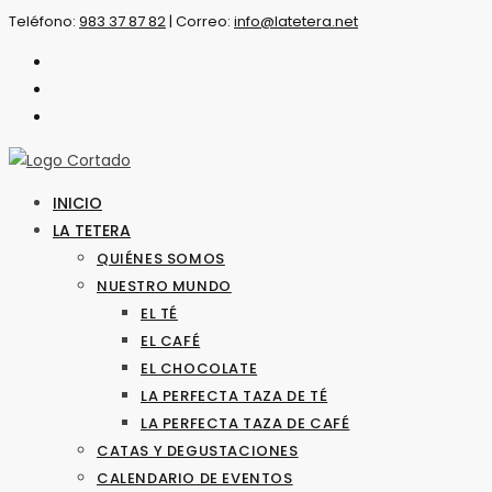
Saltar
Teléfono:
983 37 87 82
|
Correo:
info@latetera.net
al
contenido
INICIO
LA TETERA
QUIÉNES SOMOS
NUESTRO MUNDO
EL TÉ
EL CAFÉ
EL CHOCOLATE
LA PERFECTA TAZA DE TÉ
LA PERFECTA TAZA DE CAFÉ
CATAS Y DEGUSTACIONES
CALENDARIO DE EVENTOS