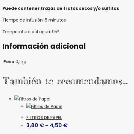
Puede contener trazas de frutos secos y/o sulfitos
Tiempo de infusión: 5 minutos
Temperatura del agua: 95º
Información adicional
Peso
0,1 kg
También te recomendamos…
FILTROS DE PAPEL
Rango
3,80
€
-
4,50
€
de