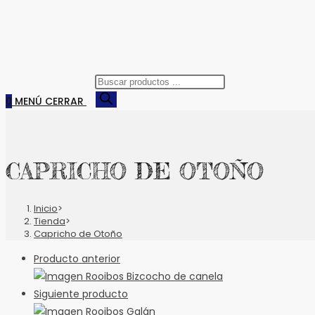
Búsqueda
de
0
MENÚ
CERRAR
productos
CAPRICHO DE OTOÑO
Inicio
>
Tienda
>
Capricho de Otoño
Producto anterior
Siguiente producto