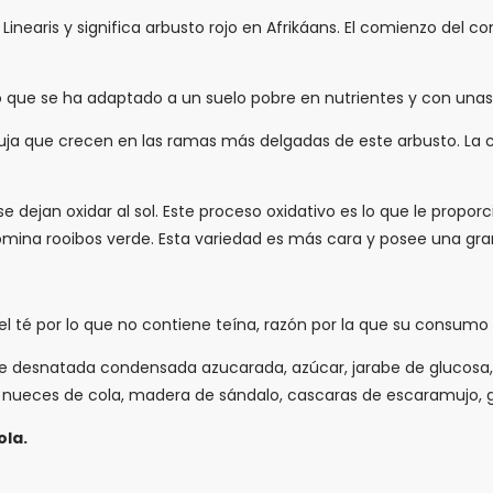
Linearis y significa arbusto rojo en Afrikáans. El comienzo del 
lo que se ha adaptado a un suelo pobre en nutrientes y con una
guja que crecen en las ramas más delgadas de este arbusto. La cal
dejan oxidar al sol. Este proceso oxidativo es lo que le proporcion
mina rooibos verde. Esta variedad es más cara y posee una gran
del té por lo que no contiene teína, razón por la que su consum
e desnatada condensada azucarada, azúcar, jarabe de glucosa, m
, nueces de cola, madera de sándalo, cascaras de escaramujo, gr
ola.