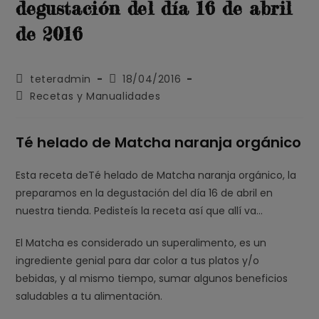
degustación del día 16 de abril
de 2016
Autor
Publicación
teteradmin
18/04/2016
de
de
Categoría
Recetas y Manualidades
la
la
de
entrada:
entrada:
la
entrada:
Té helado de Matcha naranja orgánico
Esta receta deTé helado de Matcha naranja orgánico, la
preparamos en la degustación del día 16 de abril en
nuestra tienda. Pedisteís la receta así que allí va…
El Matcha es considerado un superalimento, es un
ingrediente genial para dar color a tus platos y/o
bebidas, y al mismo tiempo, sumar algunos beneficios
saludables a tu alimentación.