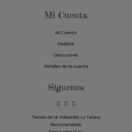
Mi Cuenta
Mi Cuenta
Pedidos
Direcciones
Detalles de la cuenta
Síguenos
Se
Se
Se
abre
abre
abre
Tienda de té Valladolid, La Tetera
en
en
en
Recomendado
una
una
una