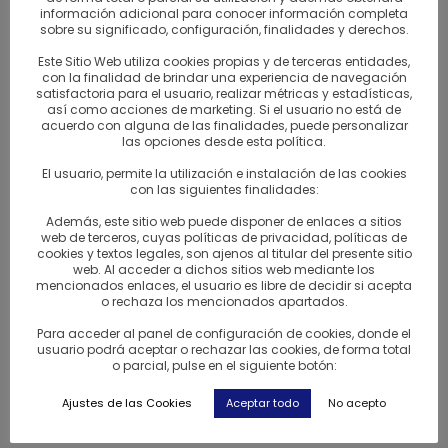
información adicional para conocer información completa
sobre su significado, configuración, finalidades y derechos.
Este Sitio Web utiliza cookies propias y de terceras entidades,
con la finalidad de brindar una experiencia de navegación
satisfactoria para el usuario, realizar métricas y estadísticas,
así como acciones de marketing. Si el usuario no está de
El Té Ruso de Kimberly Schlapman
acuerdo con alguna de las finalidades, puede personalizar
las opciones desde esta política.
13/12/2016
El usuario, permite la utilización e instalación de las cookies
con las siguientes finalidades:
Además, este sitio web puede disponer de enlaces a sitios
web de terceros, cuyas políticas de privacidad, políticas de
cookies y textos legales, son ajenos al titular del presente sitio
Batido con Matcha y frutas rojas, receta de la
web. Al acceder a dichos sitios web mediante los
degustación del día 16 de abril de 2016
mencionados enlaces, el usuario es libre de decidir si acepta
o rechaza los mencionados apartados.
18/04/2016
Para acceder al panel de configuración de cookies, donde el
usuario podrá aceptar o rechazar las cookies, de forma total
o parcial, pulse en el siguiente botón:
Búsqueda
de
Ajustes de las Cookies
Aceptar todo
No acepto
productos