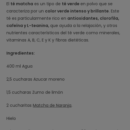
El
té matcha
es un tipo de
té verde
en polvo que se
caracteriza por un
color verde intenso y brillante
. Este
té es particularmente rico en
antioxidantes, clorofila,
cafeína y L-teanina,
que ayuda a la relajación, y otros
nutrientes característicos del té verde como minerales,
vitaminas A, B, C, E y K y fibras dietéticas.
Ingredientes:
400 ml Agua
2,5 cucharas Azucar moreno
1,5 cucharas Zumo de limón
2 cucharitas
Matcha de Naranja
.
Hielo