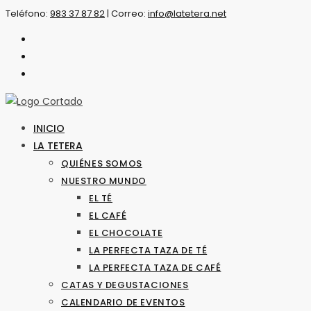
Saltar
Teléfono:
983 37 87 82
|
Correo:
info@latetera.net
al
contenido
INICIO
LA TETERA
QUIÉNES SOMOS
NUESTRO MUNDO
EL TÉ
EL CAFÉ
EL CHOCOLATE
LA PERFECTA TAZA DE TÉ
LA PERFECTA TAZA DE CAFÉ
CATAS Y DEGUSTACIONES
CALENDARIO DE EVENTOS