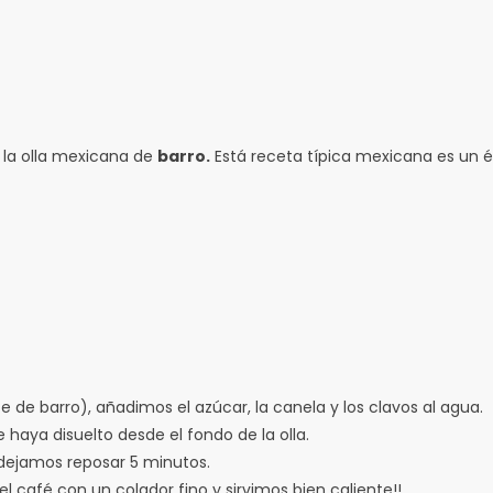
 la olla mexicana de
barro.
Está receta típica mexicana es un éx
e de barro), añadimos el azúcar, la canela y los clavos al agua.
 haya disuelto desde el fondo de la olla.
 dejamos reposar 5 minutos.
l café con un colador fino y sirvimos bien caliente!!