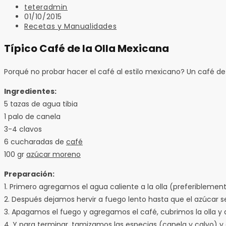
Autor
teteradmin
de
Publicación
01/10/2015
la
de
Categoría
Recetas y Manualidades
entrada:
la
de
entrada:
la
Típico Café de la Olla Mexicana
entrada:
Porqué no probar hacer el café al estilo mexicano? Un café de
Ingredientes:
5 tazas de agua tibia
1 palo de canela
3-4 clavos
6 cucharadas de
café
100 gr
azúcar moreno
Preparación:
1. Primero agregamos el agua caliente a la olla (preferiblement
2. Después dejamos hervir a fuego lento hasta que el azúcar se
3. Apagamos el fuego y agregamos el café, cubrimos la olla y
4. Y para terminar, tamizamos las especias (canela y calvo) y e