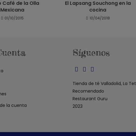
o Café de la Olla
El Lapsang Souchong en la
Mexicana
cocina
01/10/2015
10/04/2018
Cuenta
Síguenos
ta
Se
Se
Se
abre
abre
abre
Tienda de té Valladolid, La Te
en
en
en
Recomendado
nes
una
una
una
Restaurant Guru
 de la cuenta
nueva
nueva
nueva
2023
pestaña
pestaña
pestaña