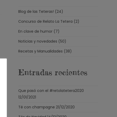
Blog de las Teteras!
(24)
Concurso de Relato La Tetera
(2)
En clave de humor
(7)
Noticias y novedades
(50)
Recetas y Manualidades
(38)
Entradas recientes
Que pasó con el #retolatetera2020
12/01/2021
Té con champagne
21/12/2020