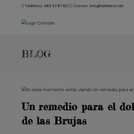
Saltar
Teléfono:
983 37 87 82
|
Correo:
info@latetera.net
al
contenido
BLOG
Un remedio para el do
de las Brujas