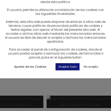
desde esta política.
El usuario, permite la utilización e instalación de las cookies con
las siguientes finalidades:
Además, este sitio web puede disponer de enlaces a sitios web de
terceros, cuyas políticas de privacidad, políticas de cookies y
textos legales, son ajenos al titular del presente sitio web. Al
o mantienes en un contenedor opaco y herméticos hasta que lo
acceder a dichos sitios web mediante los mencionados enlaces,
taza de agua hirviendo. Dejas que las hierbas reposan durante
el usuario es libre de decidir si acepta o rechaza los mencionados
apartados.
 Colar
y disfrutar
!
Para acceder al panel de configuración de cookies, donde el
usuario podrá aceptar o rechazar las cookies, de forma total o
a no son precisamente agradables!
parcial, pulse en el siguiente botón:
Ajustes de las Cookies
Aceptar todo
No acepto