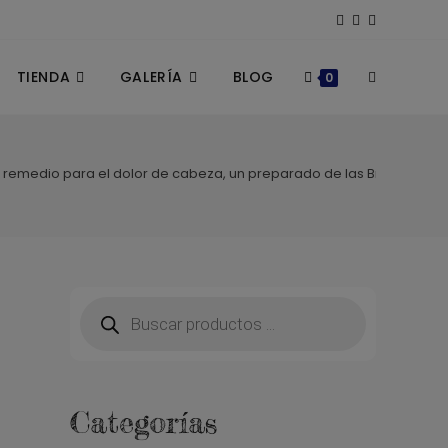
TIENDA
GALERÍA
BLOG
ALTERNAR
0
BÚSQUEDA
 remedio para el dolor de cabeza, un preparado de las Brujas
DE
LA
Búsqueda
de
productos
WEB
Categorías