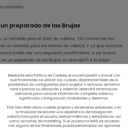
nualidades
 un preparado de las Brujas
, un remedio para el dolor de cabeza. Tán contentas nos
do un remedio para los dolores de cabeza. Y ya que nosotras
unca poder dar una respuesta confirmativa. A ver si este
 es un preparado de las Brujas, os atrevéis?? A lo mejor
tomarlo, que nos decís??
Mediante esta Política de Cookies, el usuario podrá conocer con
a que la inhalación de los vapores es parte de sus propiedades
qué finalidades se utilizan las cookies, dispone también de la
posibilidad de configurarlas para aceptar o rechazar de forma
total o parcial su utilización y además obtendrá información
adicional para conocer información completa sobre su
significado, configuración, finalidades y derechos.
Este Sitio Web utiliza cookies propias y de terceras entidades, con
la finalidad de brindar una experiencia de navegación
satisfactoria para el usuario, realizar métricas y estadísticas, así
como acciones de marketing. Si el usuario no está de acuerdo
con alguna de las finalidades, puede personalizar las opciones