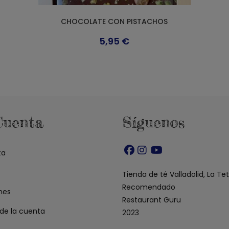
CHOCOLATE CON PISTACHOS
5,95
€
Cuenta
Síguenos
ta
Se
Se
Se
abre
abre
abre
Tienda de té Valladolid, La Te
en
en
en
Recomendado
nes
una
una
una
Restaurant Guru
 de la cuenta
nueva
nueva
nueva
2023
pestaña
pestaña
pestaña