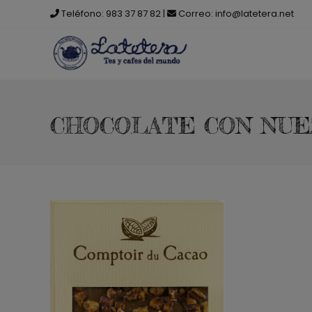
Saltar
Teléfono:
983 37 87 82
|
Correo:
info@latetera.net
al
contenido
CHOCOLATE CON NUEZ