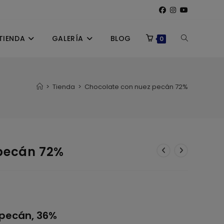
TIENDA
GALERÍA
BLOG
ALTERNAR
0
BÚSQUEDA
>
Tienda
>
Chocolate con nuez pecán 72%
DE
pecán 72%
LA
WEB
 pecán, 36%