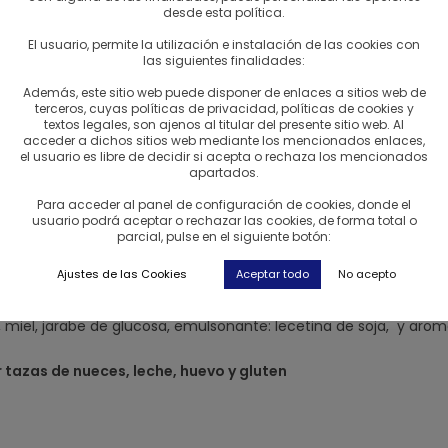
desde esta política.
sión: la fabricación artesanal de chocolate.
Hasta ese momento
El usuario, permite la utilización e instalación de las cookies con
idieron crear su primer atelier de chocolate en L’Anche.
Y grac
las siguientes finalidades:
Además, este sitio web puede disponer de enlaces a sitios web de
terceros, cuyas políticas de privacidad, políticas de cookies y
textos legales, son ajenos al titular del presente sitio web. Al
acceder a dichos sitios web mediante los mencionados enlaces,
el usuario es libre de decidir si acepta o rechaza los mencionados
ilia está involucrada en esta aventura de chocolate. Benjamín, 
apartados.
profesión, obteniendo titulos como un “Meilleur Ouvrier de Fr
Para acceder al panel de configuración de cookies, donde el
ître chocolatier creando y desarrollando sus propias recetas.
usuario podrá aceptar o rechazar las cookies, de forma total o
parcial, pulse en el siguiente botón:
r
Ajustes de las Cookies
Aceptar todo
No acepto
Chocolate negro de pura manteca de cacao (min 72%). Pasta d
miel, jarabe de glucosa, emulsonante: lecetina de soja, y aroma
tazas de nueces, leche, huevo y gluten