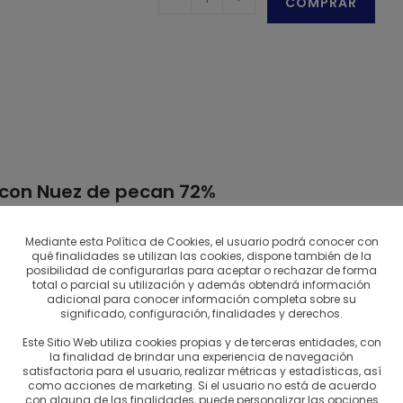
COMPRAR
con
nuez
pecán
72%
cantidad
con Nuez de pecan 72%
hocolate de Comptoir du Cacao, nuez pecán, 72%, tiene un sabor
Mediante esta Política de Cookies, el usuario podrá conocer con
qué finalidades se utilizan las cookies, dispone también de la
posibilidad de configurarlas para aceptar o rechazar de forma
u Cacao
total o parcial su utilización y además obtendrá información
adicional para conocer información completa sobre su
o es una fábrica de chocolate artesanal de gestión familiar. P
significado, configuración, finalidades y derechos.
illa de cacao puro en sabores únicos. Algo que destacar sin dud
Este Sitio Web utiliza cookies propias y de terceras entidades, con
la finalidad de brindar una experiencia de navegación
stros del chocolate.
satisfactoria para el usuario, realizar métricas y estadísticas, así
como acciones de marketing. Si el usuario no está de acuerdo
l campo francés, en el condado de “Ferrière en Gâtinais”, a prin
con alguna de las finalidades, puede personalizar las opciones